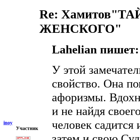
Re: Хамитов"
ЖЕНСКОГО"
Lahelian пишет:
У этой замечател
свойство. Она по
афоризмы. Вдохн
и не найдя своег
человек садится 
inoy
Участник
затем и свою Суд