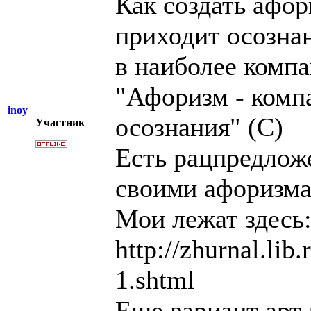
Как создать афор
приходит осознан
в наиболее комп
"Афоризм - компа
inoy
осознания" (С)
Участник
Есть рацпредлож
своими афоризма
Мои лежат здесь
http://zhurnal.lib
1.shtml
Еще вариант арт-