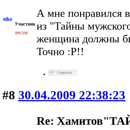
А мне понравился 
nika
из "Тайны мужског
Участник
женщина должны бы
Точно :P!!
#8
30.04.2009 22:38:23
Re: Хамитов"