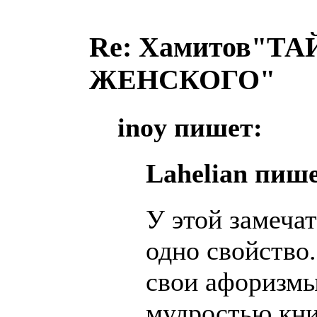
Re: Хамитов"
ЖЕНСКОГО"
inoy пишет:
Lahelian пише
У этой замеча
одно свойство
свои афоризм
мудростью книг