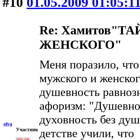
#10
01.05.2009 01:05:1
Re: Хамитов"
ЖЕНСКОГО"
Меня поразило, что
мужского и женског
душевность равноз
афоризм: "Душевнос
духовность без душ
olya
детстве учили, чт
Участник