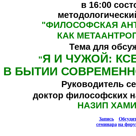
в 16:00
сост
методологически
"
ФИЛОСОФСКАЯ АН
КАК МЕТААНТРО
Тема для обсу
Я И ЧУЖОЙ: К
"
В БЫТИИ СОВРЕМЕНН
Руководитель се
доктор философских н
НАЗИП ХАМ
Запись
Обсуди
семинара
на фору