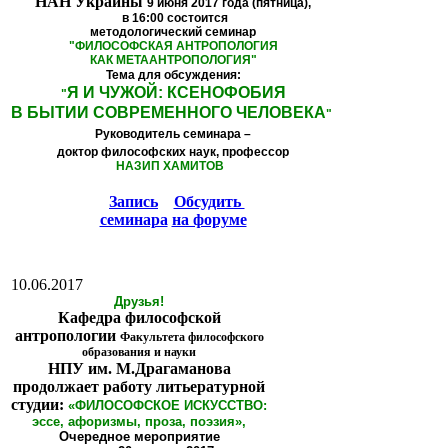
НАН Украины
9 июня 2017 года (пятница),
в 16:00
состоится
методологический семинар
"
ФИЛОСОФСКАЯ АНТРОПОЛОГИЯ
КАК МЕТААНТРОПОЛОГИЯ
"
Тема для обсуждения:
Я И ЧУЖОЙ: КСЕНОФОБИЯ
"
В БЫТИИ СОВРЕМЕННОГО ЧЕЛОВЕКА
"
Руководитель семинара –
доктор философских наук, профессор
НАЗИП ХАМИТОВ
Запись
Обсудить
семинара
на форуме
10.06.2017
Друзья!
Кафедра философской
антропологии
Факультета философского
образования и науки
НПУ им. М.Драгаманова
продолжает работу литьературной
студии:
«ФИЛОСОФСКОЕ ИСКУССТВО:
эссе, афоризмы, проза, поэзия»,
Очередное мероприятие