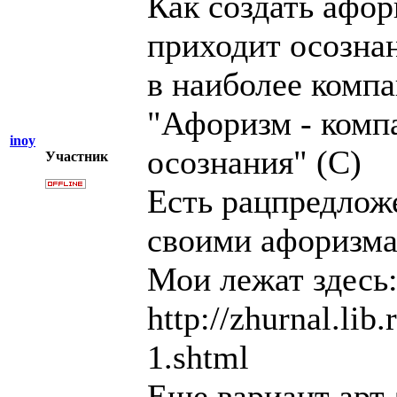
Как создать афор
приходит осознан
в наиболее комп
"Афоризм - компа
inoy
осознания" (С)
Участник
Есть рацпредлож
своими афоризма
Мои лежат здесь
http://zhurnal.lib
1.shtml
Еще вариант арт-