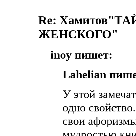
Re: Хамитов"
ЖЕНСКОГО"
inoy пишет:
Lahelian пише
У этой замеча
одно свойство
свои афоризм
мудростью книг