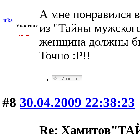
А мне понравился 
nika
из "Тайны мужског
Участник
женщина должны бы
Точно :P!!
#8
30.04.2009 22:38:23
Re: Хамитов"