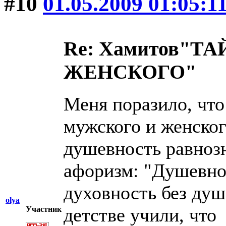
#10
01.05.2009 01:05:1
Re: Хамитов"
ЖЕНСКОГО"
Меня поразило, что
мужского и женског
душевность равноз
афоризм: "Душевнос
духовность без душ
olya
детстве учили, чт
Участник