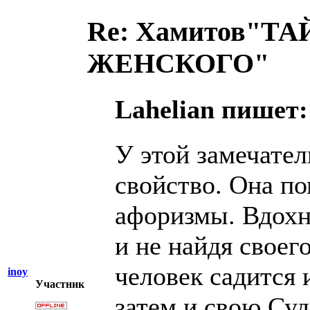
Re: Хамитов"
ЖЕНСКОГО"
Lahelian пишет:
У этой замечател
свойство. Она по
афоризмы. Вдохн
и не найдя своег
человек садится 
inoy
Участник
затем и свою Суд