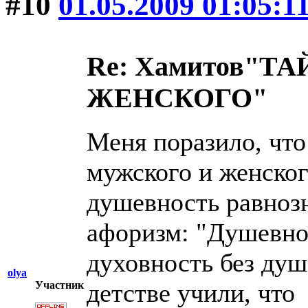
#10
01.05.2009 01:05:1
Re: Хамитов"
ЖЕНСКОГО"
Меня поразило, что
мужского и женског
душевность равноз
афоризм: "Душевнос
духовность без душ
olya
детстве учили, чт
Участник