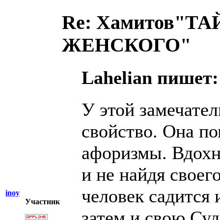
Re: Хамитов"
ЖЕНСКОГО"
Lahelian пишет:
У этой замечател
свойство. Она по
афоризмы. Вдохн
и не найдя своег
человек садится 
inoy
Участник
затем и свою Суд