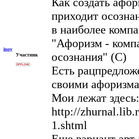
Как создать афор
приходит осознан
в наиболее комп
"Афоризм - компа
inoy
осознания" (С)
Участник
Есть рацпредлож
своими афоризма
Мои лежат здесь
http://zhurnal.lib
1.shtml
Еще вариант арт-