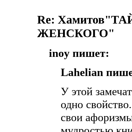
Re: Хамитов"
ЖЕНСКОГО"
inoy пишет:
Lahelian пише
У этой замеча
одно свойство
свои афоризм
мудростью книг