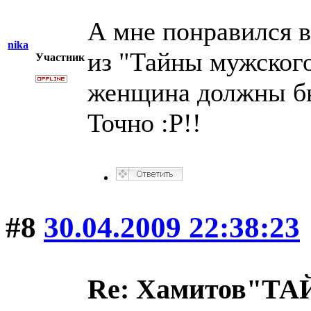
А мне понравился 
nika
из "Тайны мужског
Участник
женщина должны бы
Точно :P!!
#8
30.04.2009 22:38:23
Re: Хамитов"