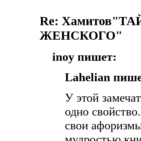
Re: Хамитов"
ЖЕНСКОГО"
inoy пишет:
Lahelian пише
У этой замеча
одно свойство
свои афоризм
мудростью книг