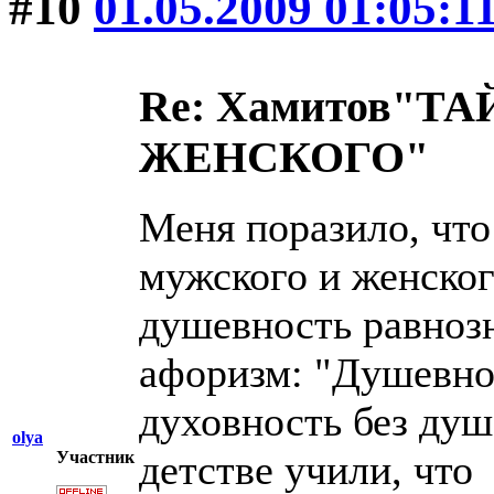
#10
01.05.2009 01:05:1
Re: Хамитов"
ЖЕНСКОГО"
Меня поразило, что
мужского и женског
душевность равноз
афоризм: "Душевнос
духовность без душ
olya
детстве учили, чт
Участник