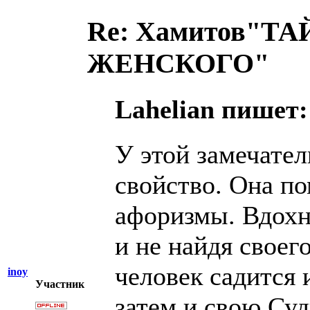
Re: Хамитов"
ЖЕНСКОГО"
Lahelian пишет:
У этой замечател
свойство. Она по
афоризмы. Вдохн
и не найдя своег
человек садится 
inoy
Участник
затем и свою Суд