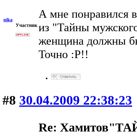
А мне понравился 
nika
из "Тайны мужског
Участник
женщина должны бы
Точно :P!!
#8
30.04.2009 22:38:23
Re: Хамитов"