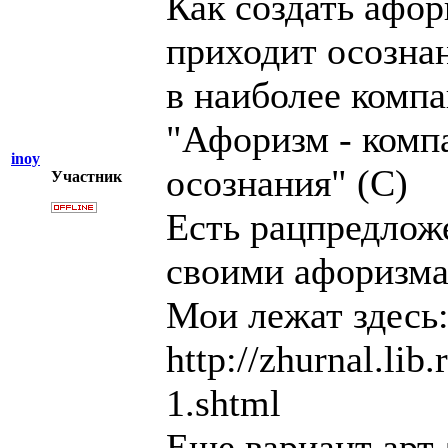
Как создать афор
приходит осознан
в наиболее комп
"Афоризм - компа
inoy
осознания" (С)
Участник
Есть рацпредлож
своими афоризма
Мои лежат здесь
http://zhurnal.lib
1.shtml
Еще вариант арт-