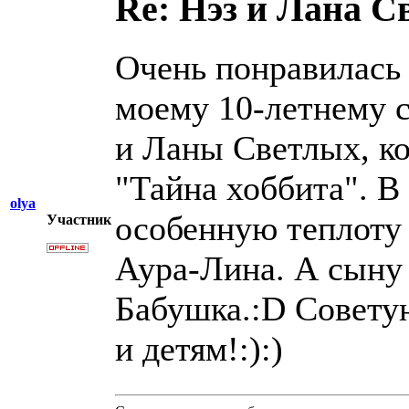
Re: Нэз и Лана 
Очень понравилась 
моему 10-летнему с
и Ланы Светлых, к
"Тайна хоббита". В
olya
особенную теплоту 
Участник
Аура-Лина. А сыну
Бабушка.:D Советую
и детям!:):)