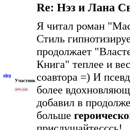
Re: Нэз и Лана 
Я читал роман "Мас
Стиль гипнотизируе
продолжает "Власте
Книга" теплее и ве
соавтора =) И псев
oleg
Участник
более вдохновляющи
добавил в продолж
больше
героическо
прислушайтесссь!...