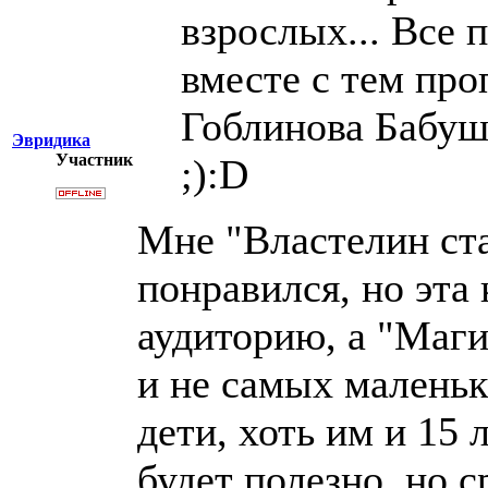
взрослых... Все 
вместе с тем про
Гоблинова Бабуш
Эвридика
Участник
;):D
Мне "Властелин ст
понравился, но эта
аудиторию, а "Маги
и не самых маленьк
дети, хоть им и 15 
будет полезно, но 