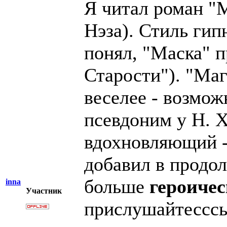
Я читал роман "
Нэза). Стиль гип
понял, "Маска" 
Старости"). "Маг
веселее - возмож
псевдоним у Н. Х
вдохновляющий -
добавил в продо
больше
героичес
inna
Участник
прислушайтесссь!