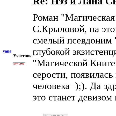
Re: Нэз и Лана 
Роман "Магическая
С.Крыловой, на это
смелый псевдоним 
глубокой экзистенц
yana
Участник
"Магической Книге
серости, появилась
человека=);). Да з
это станет девизом