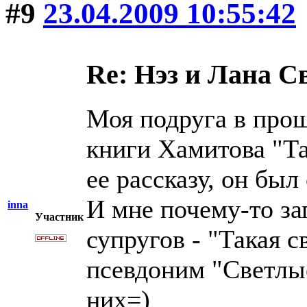
#9
23.04.2009 10:55:42
Re: Нэз и Лана 
Моя подруга в прош
книги Хамитова "Та
ее рассказу, он бы
И мне почему-то за
inna
Участник
супругов - "Такая с
псевдоним "Светлые
них=)