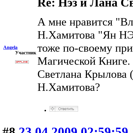
Re: Нэз и Лана 
А мне нравится "Вл
Н.Хамитова "Ян Н
тоже по-своему при
Angela
Участник
Магической Книге. А
Светлана Крылова (
Н.Хамитова?
#8
23.04.2009 02:59:59