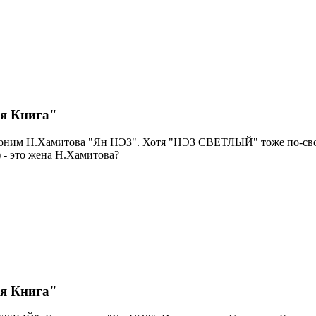
ая Книга"
доним Н.Хамитова "Ян НЭЗ". Хотя "НЭЗ СВЕТЛЫЙ" тоже по-свое
) - это жена Н.Хамитова?
ая Книга"