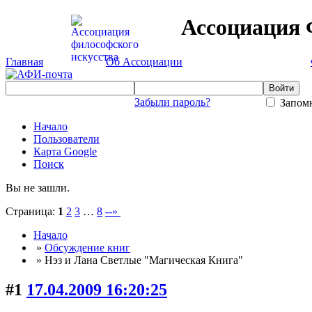
Ассоциация 
Главная
Об Ассоциации
Забыли пароль?
Запомн
Начало
Пользователи
Карта Google
Поиск
Вы не зашли.
Страница:
1
2
3
…
8
--»
Начало
»
Обсуждение книг
» Нэз и Лана Светлые "Магическая Книга"
#1
17.04.2009 16:20:25