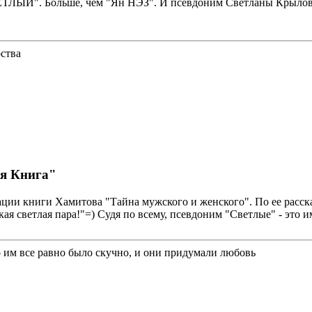
ЫЙ". Больше, чем "Ян НЭЗ". И псевдоним Светланы Крыловой - 
рства
ая Книга"
ции книги Хамитова "Тайна мужского и женского". По ее расска
кая светлая пара!"=) Судя по всему, псевдоним "Светлые" - это и
о им все равно было скучно, и они придумали любовь