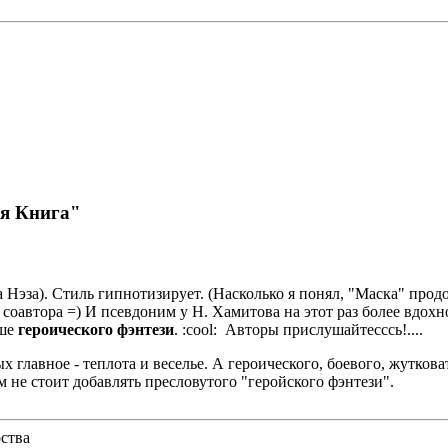
ая Книга"
 Нэза). Стиль гипнотизирует. (Насколько я понял, "Маска" прод
е соавтора =) И псевдоним у Н. Хамитова на этот раз более вдох
ьше
героического фэнтези
. :cool: Авторы прислушайтесссь!....
х главное - теплота и веселье. А героического, боевого, жуткова
 не стоит добавлять пресловутого "геройского фэнтези".
рства