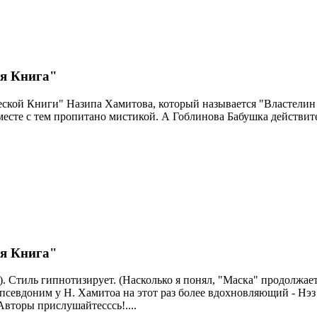
ая Книга"
еской Книги" Назипа Хамитова, который называется "Властелин 
вместе с тем пропитано мистикой. А Гоблинова Бабушка действит
ая Книга"
. Стиль гипнотизирует. (Насколько я понял, "Маска" продолжает
И псевдоним у Н. Хамитоа на этот раз более вдохновляющий - Н
 Авторы прислушайтесссь!....