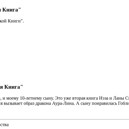
я Книга"
кой Книги".
ая Книга"
 и моему 10-летнему сыну. Это уже вторая книга Нэза и Ланы С
я вызывает образ дракона Аура-Лина. А сыну понравилась Гобли
рства