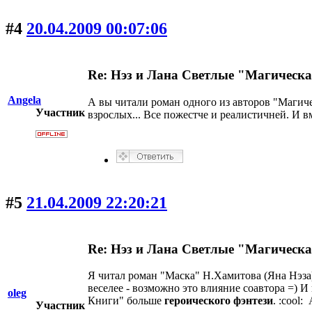
#4
20.04.2009 00:07:06
Re: Нэз и Лана Светлые "Магическ
Angela
А вы читали роман одного из авторов "Магич
Участник
взрослых... Все пожестче и реалистичней. И 
#5
21.04.2009 22:20:21
Re: Нэз и Лана Светлые "Магическ
Я читал роман "Маска" Н.Хамитова (Яна Нэза)
веселее - возможно это влияние соавтора =) 
oleg
Книги" больше
героического фэнтези
. :cool:
Участник