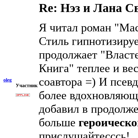
Re: Нэз и Лана 
Я читал роман "Мас
Стиль гипнотизируе
продолжает "Власте
Книга" теплее и ве
соавтора =) И псев
oleg
Участник
более вдохновляющи
добавил в продолж
больше
героическо
прислушайтесссь!...