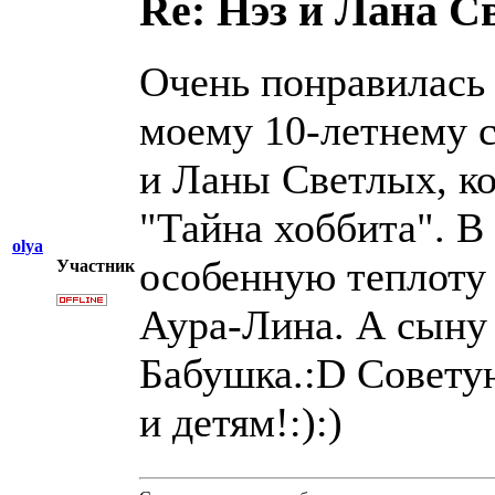
Re: Нэз и Лана 
Очень понравилась 
моему 10-летнему с
и Ланы Светлых, к
"Тайна хоббита". В
olya
особенную теплоту 
Участник
Аура-Лина. А сыну
Бабушка.:D Советую
и детям!:):)