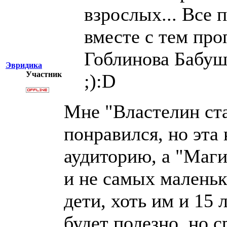
взрослых... Все 
вместе с тем про
Гоблинова Бабуш
Эвридика
Участник
;):D
Мне "Властелин ст
понравился, но эта
аудиторию, а "Маги
и не самых маленьк
дети, хоть им и 15 
будет полезно, но 