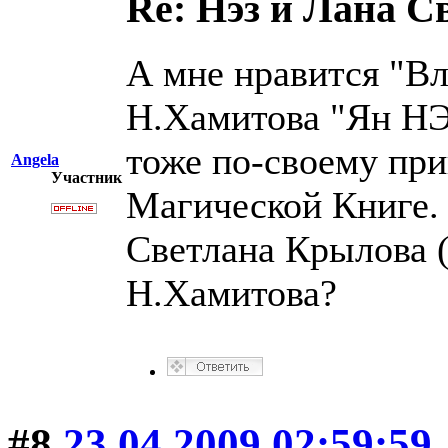
Re: Нэз и Лана 
А мне нравится "Вл
Н.Хамитова "Ян Н
тоже по-своему при
Angela
Участник
Магической Книге. А
Светлана Крылова (
Н.Хамитова?
#8
23.04.2009 02:59:59