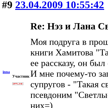
#9
23.04.2009 10:55:42
Re: Нэз и Лана 
Моя подруга в прош
книги Хамитова "Та
ее рассказу, он бы
И мне почему-то за
inna
Участник
супругов - "Такая с
псевдоним "Светлые
них=)