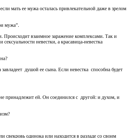
ли мать ее мужа осталась привлекательной даже в зрелом
ри мужа”.
. Происходит взаимное заражение комплексами. Так и
и сексуальности невестки, а красавица-невестка
ына?
 завладеет душой ее сына. Если невестка способна будет
е принадлежит ей. Он соединился с другой: и духом, и
низм?
и свекровь одинока или находится в разладе со своим