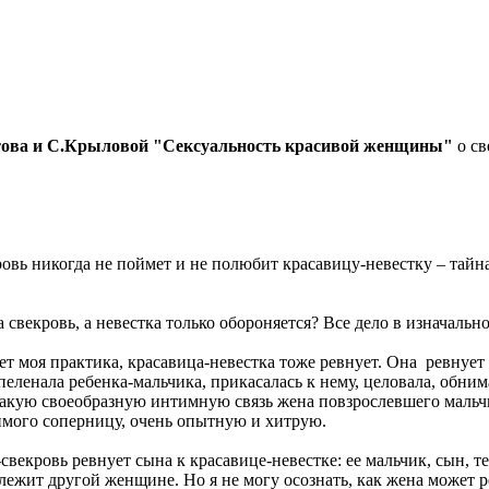
ова и С.Крыловой "Сексуальность красивой женщины"
о св
 никогда не поймет и не полюбит красавицу-невестку – тайная 
векровь, а невестка только обороняется? Все дело в изначально
моя практика, красавица-невестка тоже ревнует. Она ревнует м
ленала ребенка-мальчика, прикасалась к нему, целовала, обнима
 Такую своеобразную интимную связь жена повзрослевшего мальч
имого соперницу, очень опытную и хитрую.
екровь ревнует сына к красавице-невестке: ее мальчик, сын, те
лежит другой женщине. Но я не могу осознать, как жена может 