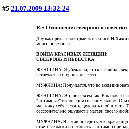
#5
21.07.2009 13:32:24
Re: Отношения свекрови и невестки
Друзья, предлагаю отрывок из книги
Н.Хамит
много полезного.
ВОЙНА КРАСИВЫХ ЖЕНЩИН:
СВЕКРОВЬ И НЕВЕСТКА
ЖЕНЩИНА: Я убеждена, что красавица-свекровь
встречает со стороны невестки.
МУЖЧИНА: Получается, что во всем виновата с
ЖЕНЩИНА: Это не совсем так. Как показывает 
“интимные” отношения со своим сыном. Она пе
мальчику себя ласкать, целовать и обнимать.
бессознательно ощущает в матери своего люб
МУЖЧИНА: Я готов поверить, что красавица-св
ответные ласки и нежность – интимно принад