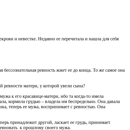
екрови и невестке. Недавно ее перечитала и нашла для себя
бессознательная ревность жжет ее до конца. То же самое она
й ревности матери, у которой увели сына?
ужа к его красавице-матери, ибо та когда-то имела
ла, кормила грудью – владела им беспредельно. Она давала
ика, теперь ее мужа, воспринимает с ревностью. Она
перь принадлежит другой, ласкает ее грудь, принимает
ревновать к прошлому своего мужа.