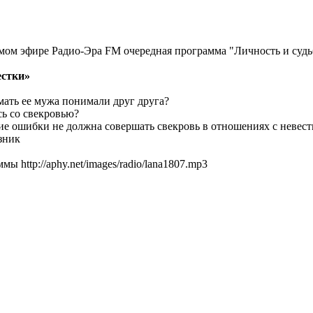
прямом эфире Радио-Эра FM очередная программа "Личность и су
естки»
ать ее мужа понимали друг друга?
сь со свекровью?
е ошибки не должна совершать свекровь в отношениях с невест
зник
ы http://aphy.net/images/radio/lana1807.mp3