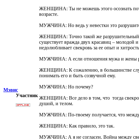
ЖЕНЩИНА: Ты не можешь этого осознать потом
возрасте.
МУЖЧИНА: Но ведь у невестки это разрушител
ЖЕНЩИНА: Точно такой же разрушительный ком
существует вражда двух красавиц – молодой и
недолюбливает свекровь за ее опыт и хитрость
МУЖЧИНА: А если отношения мужа и жены раз
ЖЕНЩИНА: К сожалению, в большинстве случае
понимать его и быть созвучной ему.
МУЖЧИНА: Но почему?
Мэвис
Участник
ЖЕНЩИНА: Все дело в том, что тогда свекров
душой, и телом.
МУЖЧИНА: По-твоему получается, что между 
ЖЕНЩИНА: Как правило, это так.
МУЖЧИНА: А я не согласен. Война между свекр