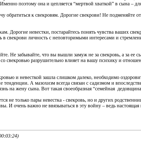
Именно поэтому она и цепляется “мертвой хваткой” в сына – дл
чу обратиться к свекровям. Дорогие свекрови! Не подменяйте 
м. Дорогие невестки, постарайтесь понять чувства ваших свек
ь в свекрови личность с неповторимыми интересами и стремлени
. Не забывайте, что вы вышли замуж не за свекровь, а за ее сы
со свекровью разрушительно влияет на вашу психику и отношени
вью и невесткой зашла слишком далеко, необходимо оздоровит
е тенденции. А мазохизм всегда связан с садизмом и впоследстви
знь на жену сына. Вот такая своеобразная “семейная дедовщина
я не только пары невестка - свекровь, но и других родственниц
вы. И очень важно не ввязываться в эту войну – ведь настоящая м
00:03:24)