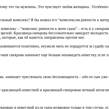
у что ты мужчина. Это чувствует любая женщина. Особенно ес
ьный комплекс! Я бы назвал его “комплексом ревности к мате
плекс – “комплекс ревности к жене сына” – есть и у свекрови
 зрелой. Красавица-свекровь бессознательно завидует молодости 
, которые, как ей кажется, направлены против нее.
виваются позитивно, неужели мать не порадуется за судьбу с
в свекровь начинает еще больше ненавидеть невестку, если та
ь начинает чувствовать свою беспомощность – ибо ее сын уже н
красавицей-невесткой и красавицей-свекровью вечный антаго
овью и невесткой из-за сына возможна только в том случае, есл