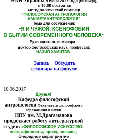
НАН Украины
9 июня 2017 года (пятница),
в 16:00
состоится
методологический семинар
"
ФИЛОСОФСКАЯ АНТРОПОЛОГИЯ
КАК МЕТААНТРОПОЛОГИЯ
"
Тема для обсуждения:
Я И ЧУЖОЙ: КСЕНОФОБИЯ
"
В БЫТИИ СОВРЕМЕННОГО ЧЕЛОВЕКА
"
Руководитель семинара –
доктор философских наук, профессор
НАЗИП ХАМИТОВ
Запись
Обсудить
семинара
на форуме
10.06.2017
Друзья!
Кафедра философской
антропологии
Факультета философского
образования и науки
НПУ им. М.Драгаманова
продолжает работу литьературной
студии:
«ФИЛОСОФСКОЕ ИСКУССТВО:
эссе, афоризмы, проза, поэзия»,
Очередное мероприятие