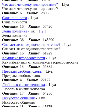
Что дает человеку планирование?
- Liya
Что дает человеку планирование?
Ответы:
6
Хиты:
28036
Cила личности
- Liya
Cила личности
Ответы:
16
Хиты:
57420
Жена политика
- sk
[
1
2
]
Жена политика
Ответы:
36
Хиты:
145390
Спасает ли от одиночества чтение?
- Liya
Спасает ли от одиночества чтение?
Ответы:
16
Хиты:
61929
Комплекс второсортности
- Liya
Как избавиться от комплекса второсортности?
Ответы:
13
Хиты:
55882
Пределы свободы слова
- Liya
Пределы свободы слова
Ответы:
4
Хиты:
22127
Любовь в жизни человека
- Liya
Любовь в жизни человека
Ответы:
17
Хиты:
64280
Искусство общения
- Liya
Искусство общения
Ответы:
11
Хиты:
45878