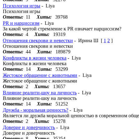
Психология игры
- Liya
Психология игры
Ответы:
11
Хиты:
39768
PR и нарциссизм
- Liya
За какой чертой стремление к PR означает нарциссизм?
Ответы:
4
Хиты:
19319
Отношения свекрови и невестки
- Ирина Ш
[
1
2
]
Отношения свекрови и невестки
Ответы:
44
Хиты:
189879
Конфликты в жизни человека
- Liya
Конфликты в жизни человека
Ответы:
14
Хиты:
53299
Жестокое обращение с животными
- Liya
Жестокое обращение с животными
Ответы:
2
Хиты:
13657
Влияние реалити-шоу на личность
- Liya
Влияние реалити-шоу на личность
Ответы:
14
Хиты:
51252
Дружба - моральная ценность?
- Liya
Является ли дружба моральной ценностью в современном обще
Ответы:
2
Хиты:
15278
Доверие и доверчивость
- Liya
Доверие и доверчивость
Ответы:
8
Хиты:
35254