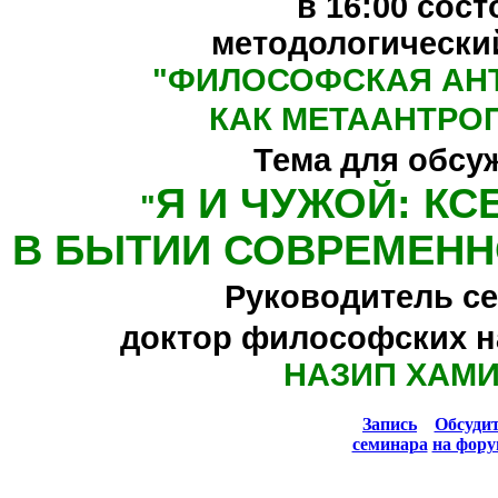
в 16:00
сост
методологически
"
ФИЛОСОФСКАЯ АН
КАК МЕТААНТРО
Тема для обсу
Я И ЧУЖОЙ: К
"
В БЫТИИ СОВРЕМЕНН
Руководитель се
доктор философских н
НАЗИП ХАМ
Запись
Обсуди
семинара
на фору