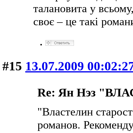
талановита у всьому,
своє – це такі роман
#15
13.07.2009 00:02:2
Re: Ян Нэз "В
"Властелин старос
романов. Рекоменду