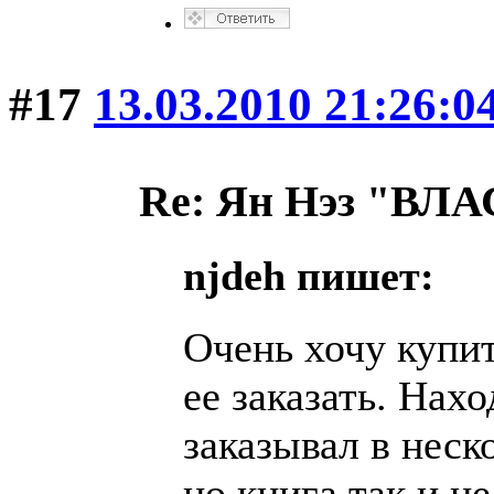
#17
13.03.2010 21:26:0
Re: Ян Нэз "В
njdeh пишет:
Очень хочу купит
ее заказать. Нах
заказывал в неск
но книга так и н