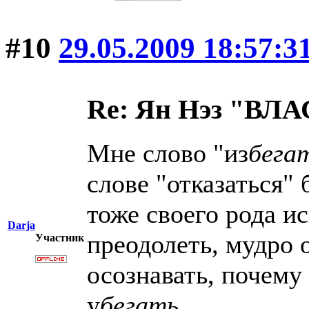
#10
29.05.2009 18:57:3
Re: Ян Нэз "В
Мне слово "из
бега
слове "отказаться"
тоже своего рода и
Darja
преодолеть, мудро 
Участник
осознавать, почему
у
бегать
.