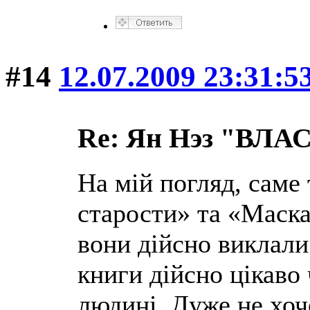
#14
12.07.2009 23:31:5
Re: Ян Нэз "ВЛ
На мій погляд, саме 
старости» та «Маска
вони дійсно виклали 
книги дійсно цікаво
людині. Дуже не хоч