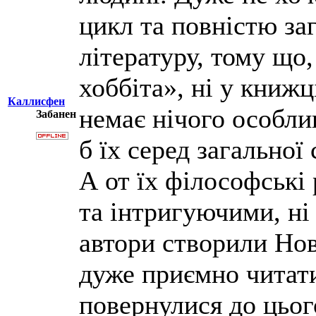
цикл та повністю з
літературу, тому що,
хоббіта», ні у книжц
Каллисфен
немає нічого особли
Забанен
б їх серед загальної 
А от їх філософські
та інтригуючими, ні
автори створили Нове
дуже приємно читати
повернулися до цьо