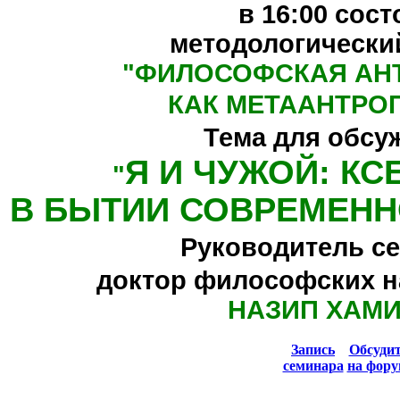
в 16:00
сост
методологически
"
ФИЛОСОФСКАЯ АН
КАК МЕТААНТРО
Тема для обсу
Я И ЧУЖОЙ: К
"
В БЫТИИ СОВРЕМЕНН
Руководитель се
доктор философских н
НАЗИП ХАМ
Запись
Обсуди
семинара
на фору