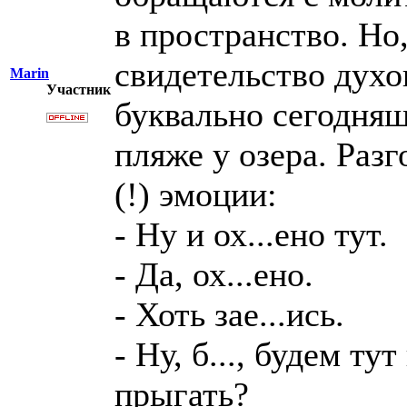
в пространство. Но,
свидетельство духо
Marin
Участник
буквально сегодняш
пляже у озера. Раз
(!) эмоции:
- Ну и ох...ено тут.
- Да, ох...ено.
- Хоть зае...ись.
- Ну, б..., будем ту
прыгать?