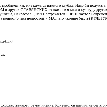
ако, проблема, как мне кажется намного глубже. Надо бы подум
 других СЛАВЯНСКИХ языках, а в языки и культуру других н
 Пушкина, Некрасова...) МАТ встречается ОЧЕНЬ часто? Совре
 на вопрос (очень непростой!)- МАТ, это явление (часть) КУЛЬТ
5:24:37)
ся.
ожественное преувеличение. Конечно, он шалил, не без этого,