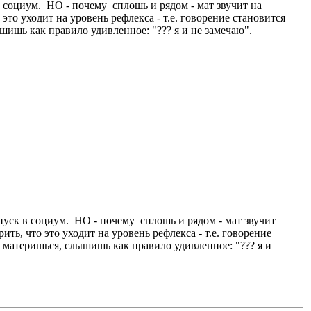
в социум. НО - почему сплошь и рядом - мат звучит на
о уходит на уровень рефлекса - т.е. говорение становится
шишь как правило удивленное: "??? я и не замечаю".
пуск в социум. НО - почему сплошь и рядом - мат звучит
, что это уходит на уровень рефлекса - т.е. говорение
я материшься, слышишь как правило удивленное: "??? я и