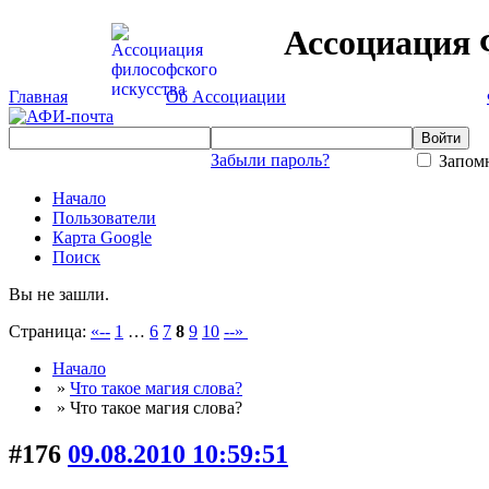
Ассоциация 
Главная
Об Ассоциации
Забыли пароль?
Запомн
Начало
Пользователи
Карта Google
Поиск
Вы не зашли.
Страница:
«--
1
…
6
7
8
9
10
--»
Начало
»
Что такое магия слова?
» Что такое магия слова?
#176
09.08.2010 10:59:51