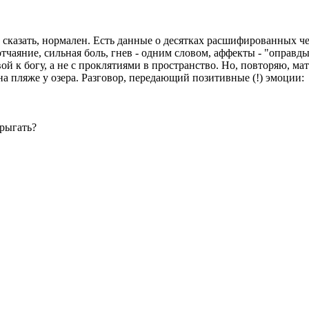
 сказать, нормален. Есть данные о десятках расшифированных ч
чаяние, сильная боль, гнев - одним словом, аффекты - "оправды
й к богу, а не с проклятиями в пространство. Но, повторяю, мат
а пляже у озера. Разговор, передающий позитивные (!) эмоции:
прыгать?