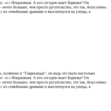
е - и с Некраовым. А кто сегодня знает Баркова? Он
 нечто большее, чем просто ругательство, это так, безусловно.
н с их семейными драмами и выхлепнулся на улицы, в
 особенно в "Гаврилиаде", но ведь это было настолько
е - и с Некраовым. А кто сегодня знает Баркова? Он
 нечто большее, чем просто ругательство, это так, безусловно.
н с их семейными драмами и выхлепнулся на улицы, в