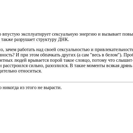
ько впустую эксплуатирует сексуальную энергию и вызывает пов
 также разрушает структуру ДНК.
о, зачем работать над своей сексуальностью и привлекательност
ость? И при этом обпачкать других (а сам "весь в белом"). Проб
ентных людей врывается порой такое словцо, потому что слышит-
расстроился сильно, разозлился. В такие моменты всякая дрянь и
ительно относиться.
 никогда из этого не вырасти.