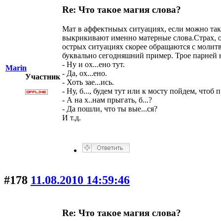
Re: Что такое магия слова?
Мат в аффектныых ситуациях, если можно так
выкрикивают именно матерные слова.Страх, от
острых ситуациях скорее обращаются с молитво
буквально сегодняшний пример. Трое парней н
- Ну и ох...ено тут.
Marin
- Да, ох...ено.
Участник
- Хоть зае...ись.
- Ну, б..., будем тут или к мосту пойдем, чтоб 
- А на х..нам прыгать, б...?
- Да пошли, что ты вые...ся?
И т.д.
#178
11.08.2010 14:59:46
Re: Что такое магия слова?