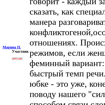
говорит - каждый з
сказать, как специа
манера разговарива
конфликтогеной,ос
отношениях. Проис
Марина П.
режимов, если жен
Участник
феминный вариант: 
быстрый темп речи.
юбке - это уже, кон
поводу нашего "силь
способом связи сло