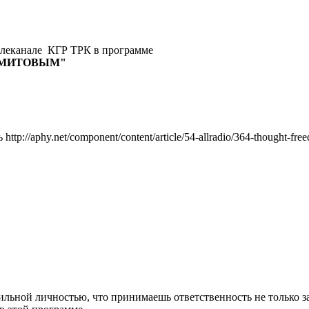
 телеканале КГР ТРК в программе
АМИТОВЫМ"
p://aphy.net/component/content/article/54-allradio/364-thought-fre
ильной личностью, что принимаешь ответственность не только за 