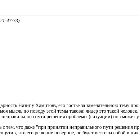
21:47:33)
арность Назипу Хамитову, его гостье за замечательною тему пр
оя мысль по поводу этой темы такова: лидер это такой челове
 неправильного пути решения проблемы (ситуации) он сможет у
ь с тем, что даже "при принятии неправильного пути решения п
щутив, что его решение неверное, не будет вести за собой в ник