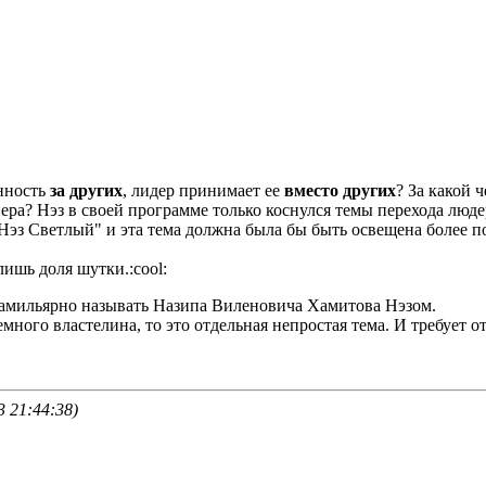
енность
за других
, лидер принимает ее
вместо других
? За какой 
ера? Нэз в своей программе только коснулся темы перехода людер
эз Светлый" и эта тема должна была бы быть освещена более п
лишь доля шутки.:cool:
 фамильярно называть Назипа Виленовича Хамитова Нэзом.
емного властелина, то это отдельная непростая тема. И требует о
 21:44:38)