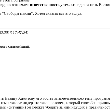
в этой программе.
идер
не отнимает ответственность
у тех, кто идет за ним. В эт
к "Свободы мысли". Хотел сказать все это вслух.
2.2013 17:47:24)
еняет сильнейший.
ть Назипу Хамитову, его гостье за замечательною тему програм
 темы такова: лидер это такой человек, который способен прин
мы (ситуации) он сможет убедить за ним идущих в правильност