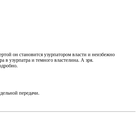
чертой он становится узурпатором власти и неизбежно
а в узурпатра и темного властелина. А зря.
одробно.
тдельной передачи.