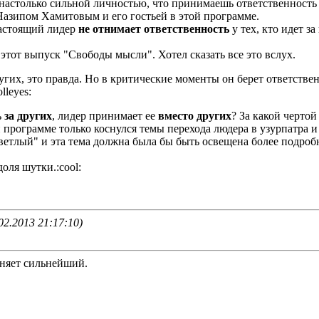
настолько сильной личностью, что принимаешь ответственность не
Назипом Хамитовым и его гостьей в этой программе.
настоящий лидер
не отнимает ответственность
у тех, кто идет з
 этот выпуск "Свободы мысли". Хотел сказать все это вслух.
гих, это правда. Но в критические моменты он берет ответственн
lleyes:
ь
за других
, лидер принимает ее
вместо других
? За какой черто
 программе только коснулся темы перехода людера в узурпатра и 
етлый" и эта тема должна была бы быть освещена более подроб
оля шутки.:cool:
2.2013 21:17:10)
еняет сильнейший.