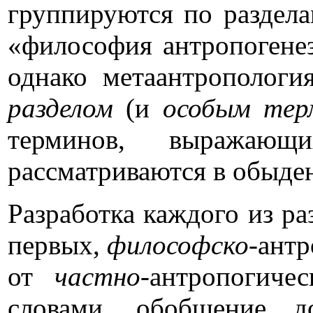
группируются по раздел
«философия антропогенез
однако метаантропологи
разделом
(и
особым тер
терминов, выражающ
рассматриваются в обыде
Разработка каждого из ра
первых,
философско
-ант
от
частно-
антропогиче
словами, обобщение до