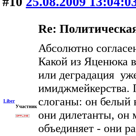
#10
25.08.2009 13:04:0
Re: Политическая
Абсолютно согласе
Какой из Яценюка в
или деградация уж
имиджмейкерства. 
слоганы: он белый 
Liber
Участник
они дилетанты, он 
объединяет - они р