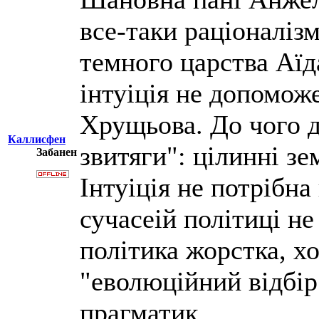
все-таки раціоналізм
темного царства Аїда
інтуіція не допомож
Хрущьова. До чого д
Каллисфен
звитяги": цілинні зе
Забанен
Інтуіція не потріб
сучасеій політиці не
політика жорстка, хо
"еволюційний відбір
прагматик.