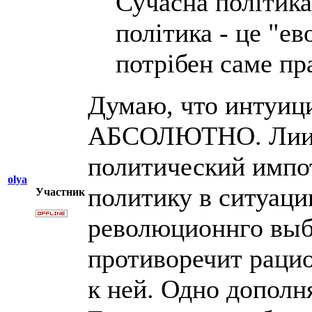
Сучасна політика
політика - це "е
потрібен саме пр
Думаю, что интуиц
АБСОЛЮТНО. Лииде
политический импо
olya
политику в ситуаци
Участник
революционнго выб
противоречит рацио
к ней. Одно дополн