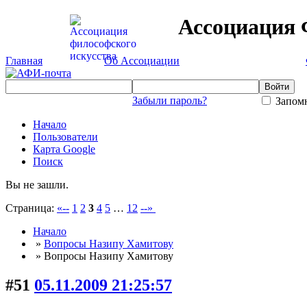
Ассоциация 
Главная
Об Ассоциации
Забыли пароль?
Запомн
Начало
Пользователи
Карта Google
Поиск
Вы не зашли.
Страница:
«--
1
2
3
4
5
…
12
--»
Начало
»
Вопросы Назипу Хамитову
» Вопросы Назипу Хамитову
#51
05.11.2009 21:25:57