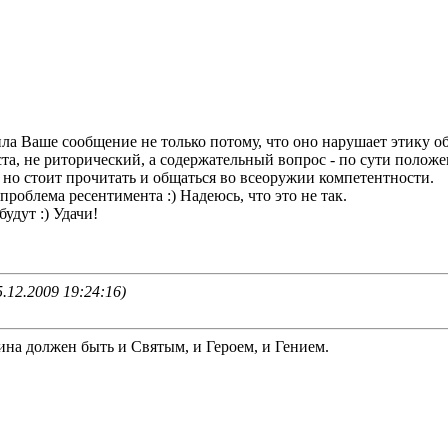
ла Ваше сообщение не только потому, что оно нарушает этику общ
а, не риторический, а содержательный вопрос - по сути положе
, но стоит прочитать и общаться во всеоружии компетентности.
роблема ресентимента :) Надеюсь, что это не так.
удут :) Удачи!
12.2009 19:24:16)
а должен быть и Святым, и Героем, и Гением.