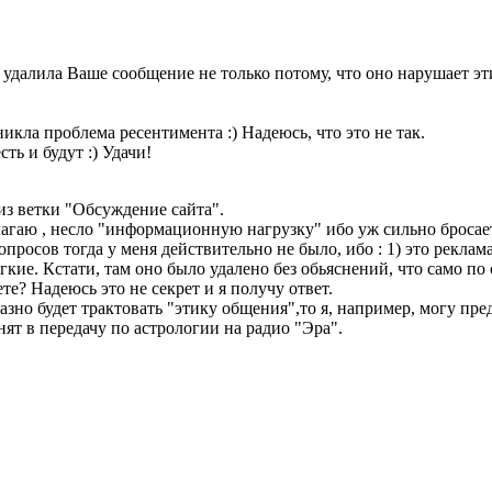
 удалила Ваше сообщение не только потому, что оно нарушает эти
икла проблема ресентимента :) Надеюсь, что это не так.
ть и будут :) Удачи!
из ветки "Обсуждение сайта".
агаю , несло "информационную нагрузку" ибо уж сильно бросаетс
Вопросов тогда у меня действительно не было, ибо : 1) это рекла
кие. Кстати, там оно было удалено без обьяснений, что само по
те? Надеюсь это не секрет и я получу ответ.
азно будет трактовать "этику общения",то я, например, могу пр
ят в передачу по астрологии на радио "Эра".