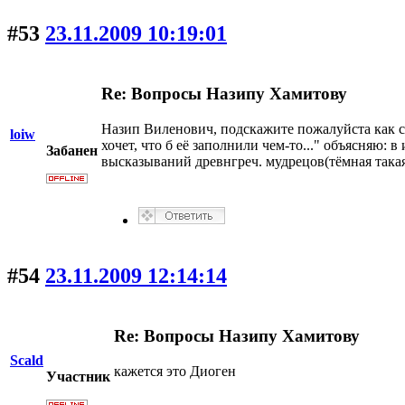
#53
23.11.2009 10:19:01
Re: Вопросы Назипу Хамитову
Назип Виленович, подскажите пожалуйста как спе
loiw
хочет, что б её заполнили чем-то..." объясняю: в
Забанен
высказываний древнгреч. мудрецов(тёмная такая
#54
23.11.2009 12:14:14
Re: Вопросы Назипу Хамитову
Scald
кажется это Диоген
Участник