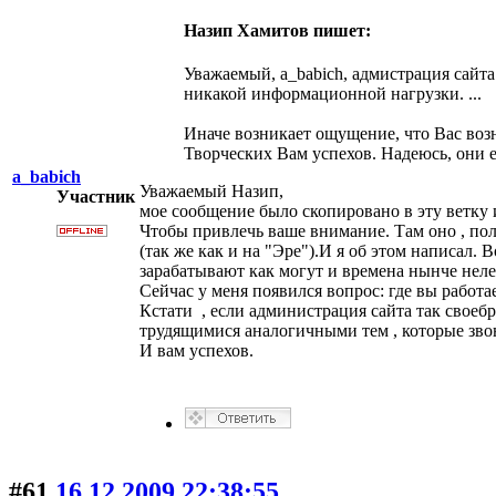
Назип Хамитов пишет:
Уважаемый, a_babich, адмистрация сайта
никакой информационной нагрузки. ...
Иначе возникает ощущение, что Вас возн
Творческих Вам успехов. Надеюсь, они ес
a_babich
Уважаемый Назип,
Участник
мое сообщение было скопировано в эту ветку 
Чтобы привлечь ваше внимание. Там оно , пол
(так же как и на "Эре").И я об этом написал. 
зарабатывают как могут и времена нынче нелег
Сейчас у меня появился вопрос: где вы работае
Кстати , если администрация сайта так своебр
трудящимися аналогичными тем , которые звон
И вам успехов.
#61
16.12.2009 22:38:55