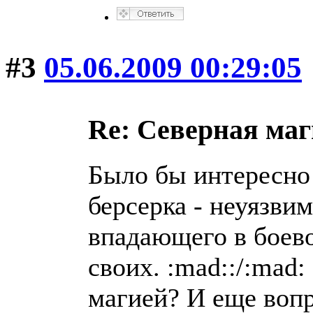
#3
05.06.2009 00:29:05
Re: Северная ма
Было бы интересно
берсерка - неуязви
впадающего в боево
своих. :mad::/:mad
магией? И еще воп