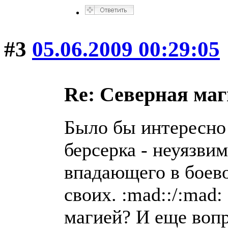
#3
05.06.2009 00:29:05
Re: Северная ма
Было бы интересно
берсерка - неуязви
впадающего в боево
своих. :mad::/:mad
магией? И еще воп