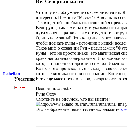
Re: Северная магия
Что-то у нас обсуждение совсем не клеится. 
интересно. Помните "Маску"? А великих сев
Так вто, чтобы не быть голословной я предлаг
Ведь руны, как вехи на пути указывают напра
пути я очень кратко скажу о том, что такое ру
Один - верховный бог скандинавского пантеон
чтобы познать руны - источник высшей вселе
Таков миф о создании Рун - называемых "Фута
Руны - это не просто знаки, это магическая с
краев наполнена содержанием. И основной зад
который наполняет древний символ. Именно по
Вот как это происходит: я выкладываю ссылку
которые возникают при созерцании. Конечно, 
Lahelian
Есть еще масса тех смыслов, которые остаются
Участник
Начнем, пожалуй:
Руна Феху
Смотрите на рисунок. Что вы видите?
Это изображение было изменено, нажмите
зде