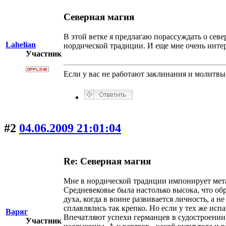
Северная магия
В этой ветке я предлагаю порассуждать о се
Lahelian
нордической традиции. И еще мне очень интер
Участник
Если у вас не работают заклинания и молитв
#2
04.06.2009 21:01:04
Re: Северная магия
Мне в нордической традиции импонирует метаф
Средневековье была настолько высока, что об
духа, когда в воине развивается личность, а 
сплавлялись так крепко. Но если у тех же ис
Варяг
Впечатляют успехи германцев в судостроении и
Участник