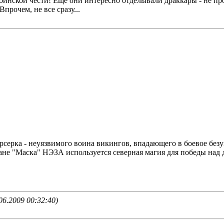
воинской чести! Еще они интересно отделывали драккары - не пр
рочем, не все сразу...
серка - неуязвимого воина викингов, впадающего в боевое безум
мане "Маска" НЭЗА используется северная магия для победы над
6.2009 00:32:40)