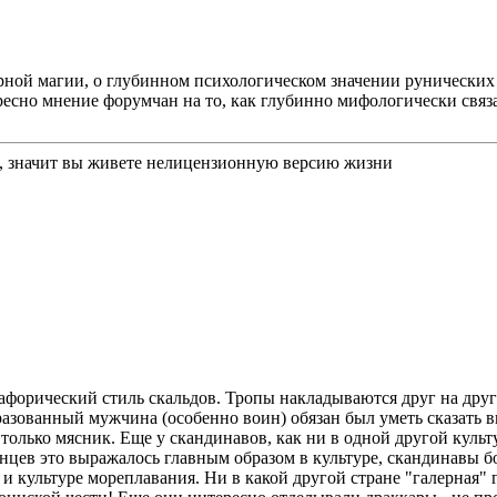
верной магии, о глубинном психологическом значении руническ
есно мнение форумчан на то, как глубинно мифологически связан
ы, значит вы живете нелицензионную версию жизни
орический стиль скальдов. Тропы накладываются друг на друга,
разованный мужчина (особенно воин) обязан был уметь сказать в
не только мясник. Еще у скандинавов, как ни в одной другой кул
панцев это выражалось главным образом в культуре, скандинавы б
 культуре мореплавания. Ни в какой другой стране "галерная" г