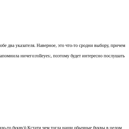
тобе два указателя. Наверное, это что-то сродни выбору, причем
запомнила ничего:rolleyes:, поэтому будет интересно послушать
кую-то букву)) Кстати чем тогда наши обычные буквы в целом