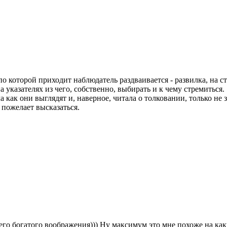
по которой приходит наблюдатель раздваивается - развилка, на с
 указателях из чего, собственно, выбирать и к чему стремиться.
а как они выглядят и, наверное, читала о толковании, только не 
 пожелает высказаться.
оего богатого воображения))) Ну максимум это мне похоже на ка