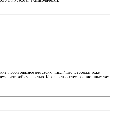
осто для красоты, а символически.
ие, порой опасное для своих. :mad::/:mad: Берсерки тоже
 демонической сущностью. Как вы относитесь к описанным там