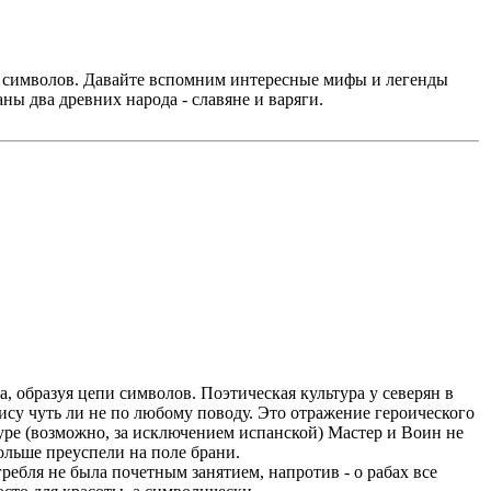
их символов. Давайте вспомним интересные мифы и легенды
ы два древних народа - славяне и варяги.
 образуя цепи символов. Поэтическая культура у северян в
ису чуть ли не по любому поводу. Это отражение героического
ьтуре (возможно, за исключением испанской) Мастер и Воин не
ольше преуспели на поле брани.
ребля не была почетным занятием, напротив - о рабах все