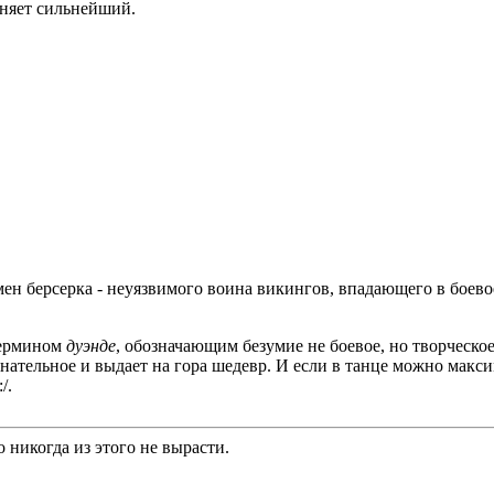
еняет сильнейший.
ен берсерка - неуязвимого воина викингов, впадающего в боевое 
термином
дуэнде
, обозначающим безумие не боевое, но творческое
знательное и выдает на гора шедевр. И если в танце можно макси
/.
 никогда из этого не вырасти.