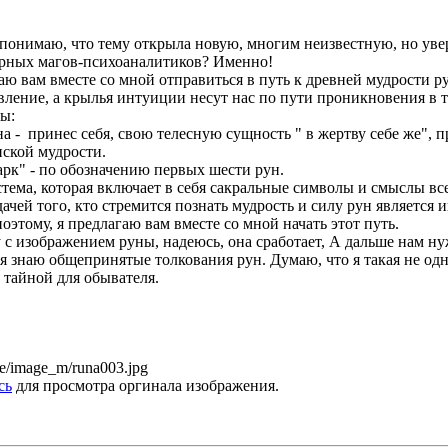
Я понимаю, что тему открыла новую, многим неизвестную, но уве
ерных магов-психоаналитиков? Именно!
аю вам вместе со мной отправиться в путь к древней мудрости ру
вление, а крылья интуиции несут нас по пути проникновения в т
ны:
а - принес себя, свою телесную сущность " в жертву себе же", п
нской мудрости.
рк" - по обозначению первых шести рун.
истема, которая включает в себя сакральные символы и смыслы вс
ачей того, кто стремится познать мудрость и силу рун является
этому, я предлагаю вам вместе со мной начать этот путь.
 с изображением руны, надеюсь, она сработает, А дальше нам ну
я знаю общепринятые толкования рун. Думаю, что я такая не одн
 тайной для обывателя.
сь
для просмотра оргинала изображения.