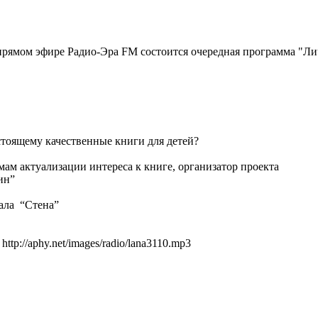
в прямом эфире Радио-Эра FM состоится очередная программа "Л
тоящему качественные книги для детей?
ам актуализации интереса к книге, организатор проекта
ин”
ала “Стена”
tp://aphy.net/images/radio/lana3110.mp3