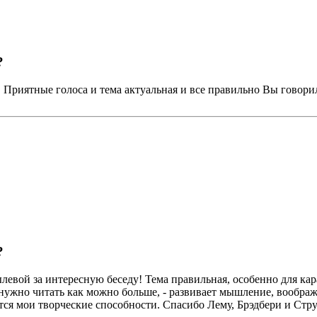
?
л. Приятные голоса и тема актуальная и все правильно Вы говор
?
вой за интересную беседу! Тема правильная, особенно для карант
 нужно читать как можно больше, - развивает мышление, воображе
тся мои творческие способности. Спасибо Лему, Брэдбери и Стр