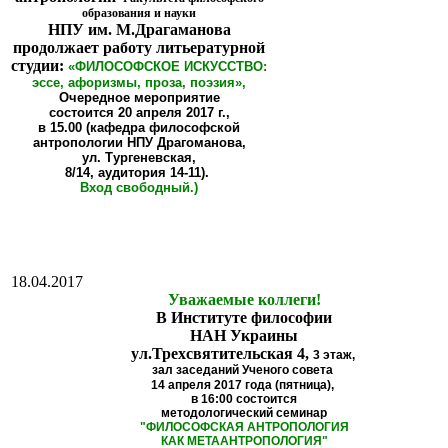
образования и науки
НПУ им. М.Драгаманова
продолжает работу литьературной
студии:
«ФИЛОСОФСКОЕ ИСКУССТВО:
эссе, афоризмы, проза, поэзия»,
Очередное мероприятие
состоится
20 апреля 2017 г.,
в 15.00 (кафедра философской
антропологии НПУ Драгоманова,
ул. Тургеневская,
8/14, аудитория 14-11).
Вход свободный.)
18.04.2017
Уважаемые коллеги!
В Институте философии
НАН Украины
ул.Трехсвятительская 4,
3 этаж,
зал заседаний Ученого совета
14 апреля 2017 года (пятница),
в 16:00
состоится
методологический семинар
"
ФИЛОСОФСКАЯ АНТРОПОЛОГИЯ
КАК МЕТААНТРОПОЛОГИЯ
"