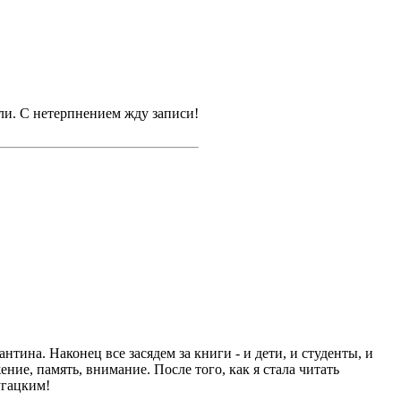
или. С нетерпнением жду записи!
ина. Наконец все засядем за книги - и дети, и студенты, и
ние, память, внимание. После того, как я стала читать
угацким!