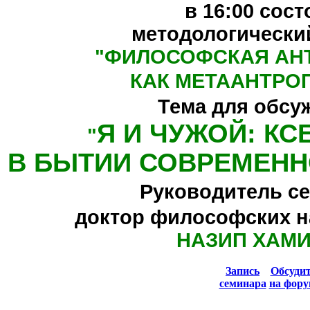
в 16:00
сост
методологически
"
ФИЛОСОФСКАЯ АН
КАК МЕТААНТРО
Тема для обсу
Я И ЧУЖОЙ: К
"
В БЫТИИ СОВРЕМЕНН
Руководитель се
доктор философских н
НАЗИП ХАМ
Запись
Обсуди
семинара
на фору