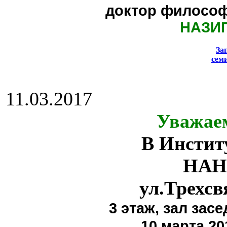
доктор философ
НАЗИ
За
сем
11.03.2017
Уважае
В Инстит
НАН
ул.Трехсв
3 этаж,
зал засе
10 марта 20