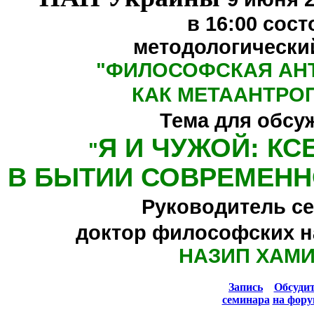
в 16:00
сост
методологически
"
ФИЛОСОФСКАЯ АН
КАК МЕТААНТРО
Тема для обсу
Я И ЧУЖОЙ: К
"
В БЫТИИ СОВРЕМЕНН
Руководитель се
доктор философских н
НАЗИП ХАМ
Запись
Обсуди
семинара
на фору